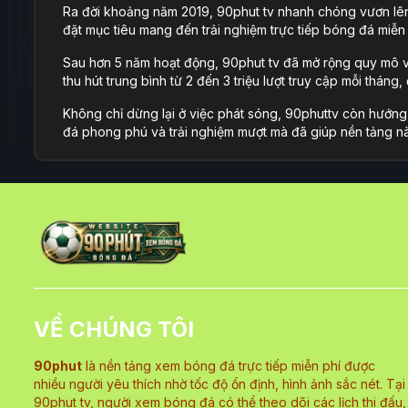
Ra đời khoảng năm 2019, 90phut tv nhanh chóng vươn lên
đặt mục tiêu mang đến trải nghiệm
trực tiếp bóng đá miễn
Sau hơn 5 năm hoạt động,
90phut tv
đã mở rộng quy mô vớ
thu hút trung bình từ 2 đến 3 triệu lượt truy cập mỗi thán
Không chỉ dừng lại ở việc phát sóng,
90phuttv
còn hướng đ
đá phong phú và trải nghiệm mượt mà đã giúp nền tảng nà
Trải nghiệm tại trang 90phut bóng đá 
VỀ CHÚNG TÔI
90phut
là nền tảng xem bóng đá trực tiếp miễn phí được
nhiều người yêu thích nhờ tốc độ ổn định, hình ảnh sắc nét. Tại
90phut tv, người xem bóng đá có thể theo dõi các lịch thi đấu,