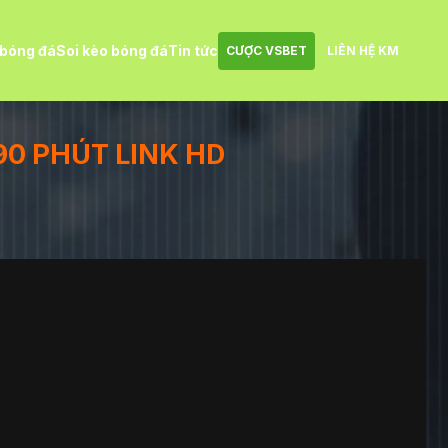
 bóng đá
Soi kèo bóng đá
Tin tức
CƯỢC VSBET
LIÊN HỆ KM
90 PHÚT LINK HD