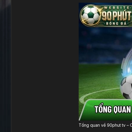
Tổng quan về 90phut tv – 