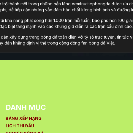
 trở thành một trong những nền tảng
xemtructiepbongda
được ưa ch
 phí
, dễ tiếp cận nhưng vẫn đảm bảo chất lượng hình ảnh và đường t
i khả năng phát sóng hơn 1.000 trận mỗi tuần, bao phủ hơn 100 giải 
g, đặc biệt tăng mạnh vào các khung giờ diễn ra các trận cầu đỉnh cao
ến xây dựng trang bóng đá toàn diện với tỷ số trực tuyến, tin tức 
y dần khẳng định vị thế trong cộng đồng fan bóng đá Việt.
– Mượt, nét và ổn định
DANH MỤC
BẢNG XẾP HẠNG
LỊCH THI ĐẤU